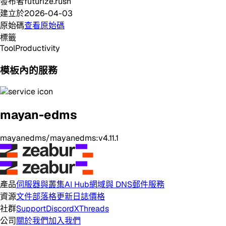
發布者
futurize.rush
建立於
2026-04-03
原始碼
查看原始碼
標籤
Tool
Productivity
模板內的服務
mayan-edms
mayanedms/mayanedms:v4.11.1
產品
伺服器與叢集
AI Hub
網域與 DNS
郵件服務
資源
文件
部落格
更新日誌
價格
社群
Support
Discord
X
Threads
公司
關於我們
加入我們