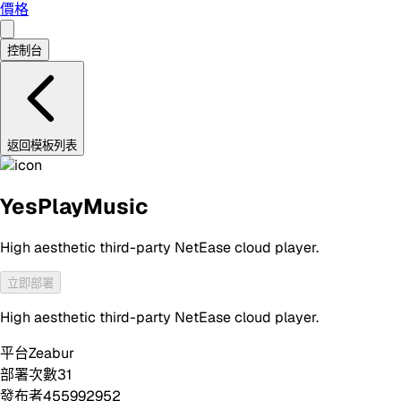
價格
控制台
返回模板列表
YesPlayMusic
High aesthetic third-party NetEase cloud player.
立即部署
High aesthetic third-party NetEase cloud player.
平台
Zeabur
部署次數
31
發布者
455992952