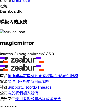
原始碼
查看原始碼
標籤
Dashboard
IoT
模板內的服務
magicmirror
karsten13/magicmirror:v2.35.0
產品
伺服器與叢集
AI Hub
網域與 DNS
郵件服務
資源
文件
部落格
更新日誌
價格
社群
Support
Discord
X
Threads
公司
關於我們
加入我們
法律文件
使用者條款
隱私權政策
安全