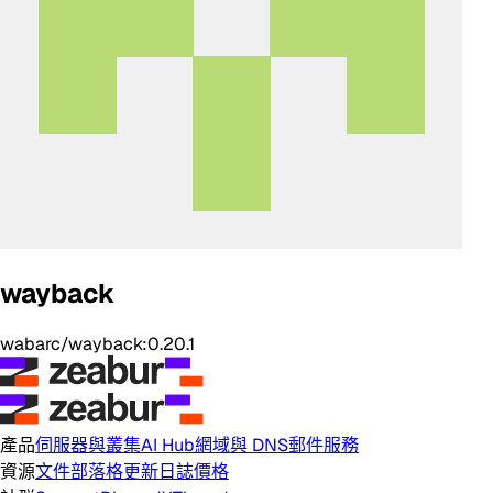
wayback
wabarc/wayback:0.20.1
產品
伺服器與叢集
AI Hub
網域與 DNS
郵件服務
資源
文件
部落格
更新日誌
價格