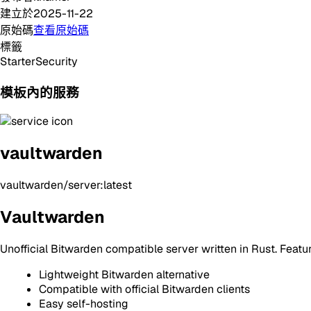
建立於
2025-11-22
原始碼
查看原始碼
標籤
Starter
Security
模板內的服務
vaultwarden
vaultwarden/server:latest
Vaultwarden
Unofficial Bitwarden compatible server written in Rust. Featu
Lightweight Bitwarden alternative
Compatible with official Bitwarden clients
Easy self-hosting