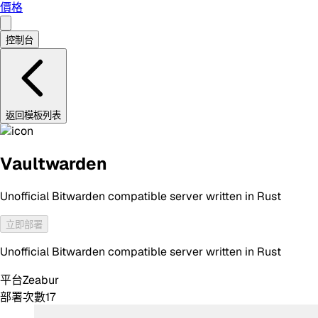
價格
控制台
返回模板列表
Vaultwarden
Unofficial Bitwarden compatible server written in Rust
立即部署
Unofficial Bitwarden compatible server written in Rust
平台
Zeabur
部署次數
17