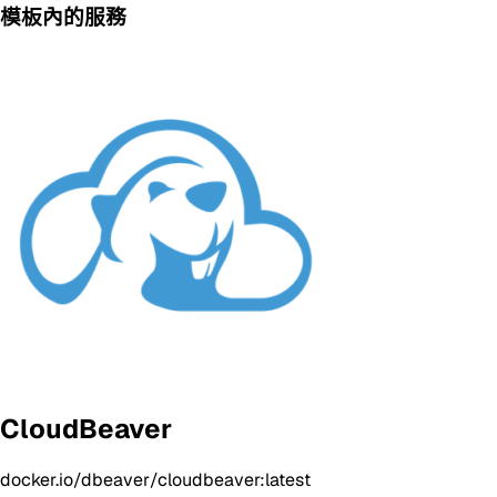
模板內的服務
CloudBeaver
docker.io/dbeaver/cloudbeaver:latest