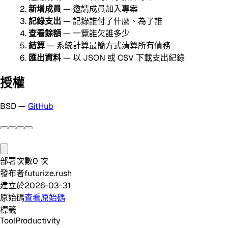
新增成員
— 邀請成員加入專案
記錄支出
— 記錄誰付了什麼、為了誰
查看餘額
— 一覽誰欠誰多少
結算
— 系統計算最簡方式清算所有債務
匯出資料
— 以 JSON 或 CSV 下載支出紀錄
授權
BSD —
GitHub
部署次數
0
次
發布者
futurize.rush
建立於
2026-03-31
原始碼
查看原始碼
標籤
Tool
Productivity