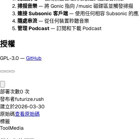
掃描音樂
— 將 Gonic 指向 /music 磁碟區並觸發掃描
連接 Subsonic 客戶端
— 使用任何相容 Subsonic 的
隨處串流
— 從任何裝置聆聽音樂
管理 Podcast
— 訂閱和下載 Podcast
授權
GPL-3.0 —
GitHub
部署次數
0
次
發布者
futurize.rush
建立於
2026-03-30
原始碼
查看原始碼
標籤
Tool
Media