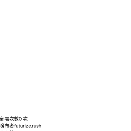
部署次數
0
次
發布者
futurize.rush