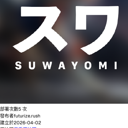
部署次數
5
次
發布者
futurize.rush
建立於
2026-04-02