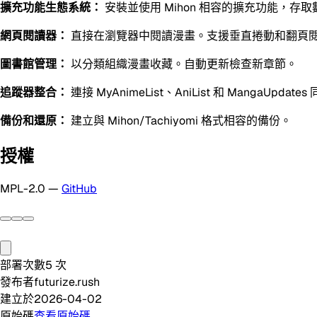
擴充功能生態系統：
安裝並使用 Mihon 相容的擴充功能，存
網頁閱讀器：
直接在瀏覽器中閱讀漫畫。支援垂直捲動和翻頁
圖書館管理：
以分類組織漫畫收藏。自動更新檢查新章節。
追蹤器整合：
連接 MyAnimeList、AniList 和 MangaUpda
備份和還原：
建立與 Mihon/Tachiyomi 格式相容的備份。
授權
MPL-2.0 —
GitHub
部署次數
5
次
發布者
futurize.rush
建立於
2026-04-02
原始碼
查看原始碼