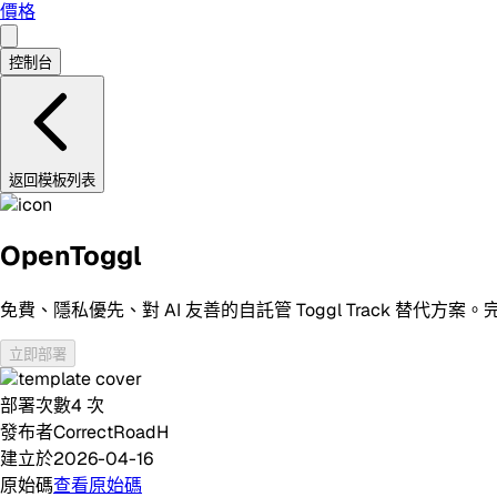
價格
控制台
返回模板列表
OpenToggl
免費、隱私優先、對 AI 友善的自託管 Toggl Track 替代方案。完整相
立即部署
部署次數
4
次
發布者
CorrectRoadH
建立於
2026-04-16
原始碼
查看原始碼