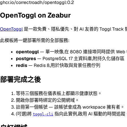
ghcr.io/correctroadh/opentoggl:0.2
OpenToggl on Zeabur
OpenToggl
是一款免費、隱私優先、對 AI 友善的 Toggl Tr
此模板將一鍵部署所需的全部服務:
opentoggl
— 單一映像,在 8080 連接埠同時提供 Web UI
postgres
— PostgreSQL 17 主資料庫,附持久化儲存區
redis
— Redis 8,用於快取與背景任務佇列
部署完成之後
等待三個服務在儀表板上都顯示健康狀態。
開啟你部署時綁定的公開網域。
註冊第一個帳號 — 該帳號會成為 workspace 擁有者。
(可選)將
指向此實例,啟用 AI 驅動的時間追蹤
toggl-cli