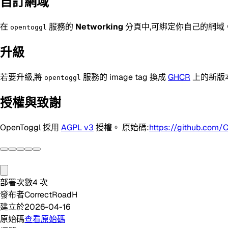
自訂網域
在
服務的
Networking
分頁中,可綁定你自己的網域。Web
opentoggl
升級
若要升級,將
服務的 image tag 換成
GHCR
上的新版
opentoggl
授權與致謝
OpenToggl 採用
AGPL v3
授權。 原始碼:
https://github.com/
部署次數
4
次
發布者
CorrectRoadH
建立於
2026-04-16
原始碼
查看原始碼