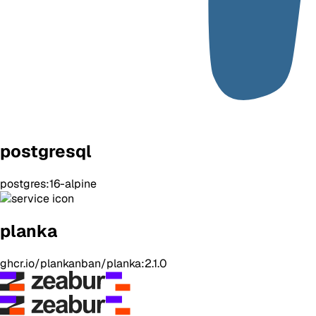
postgresql
postgres:16-alpine
planka
ghcr.io/plankanban/planka:2.1.0