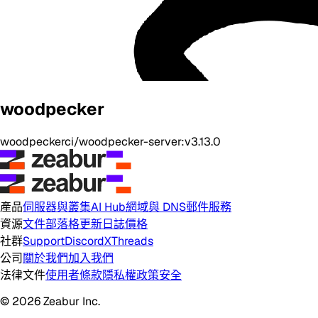
woodpecker
woodpeckerci/woodpecker-server:v3.13.0
產品
伺服器與叢集
AI Hub
網域與 DNS
郵件服務
資源
文件
部落格
更新日誌
價格
社群
Support
Discord
X
Threads
公司
關於我們
加入我們
法律文件
使用者條款
隱私權政策
安全
© 2026 Zeabur Inc.