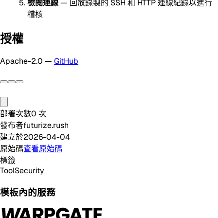
檢閱連線
— 回放錄製的 SSH 和 HTTP 連線紀錄以進行
稽核
授權
Apache-2.0 —
GitHub
部署次數
0
次
發布者
futurize.rush
建立於
2026-04-04
原始碼
查看原始碼
標籤
Tool
Security
模板內的服務