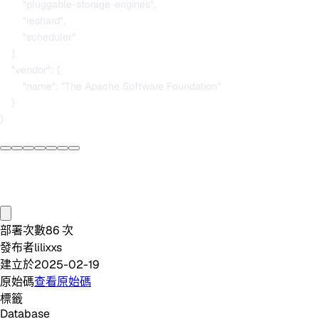
        "pluggable-storage-engines",

        "reshard",

        "scheduler"

    ],

    "vendor": {

        "name": "The Apache Software Foundation"

    }

部署次數
86
次
發布者
lilixxs
建立於
2025-02-19
原始碼
查看原始碼
標籤
Database