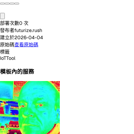
部署次數
0
次
發布者
futurize.rush
建立於
2026-04-04
原始碼
查看原始碼
標籤
IoT
Tool
模板內的服務