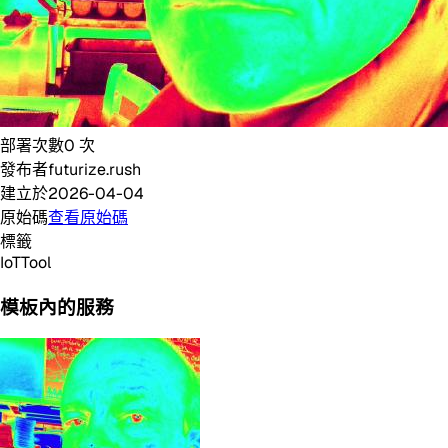
部署次數
0
次
發布者
futurize.rush
建立於
2026-04-04
原始碼
查看原始碼
標籤
IoT
Tool
模板內的服務