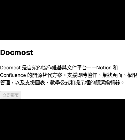
Docmost
Docmost 是自架的協作維基與文件平台——Notion 和
Confluence 的開源替代方案。支援即時協作、巢狀頁面、權限
管理，以及支援圖表、數學公式和提示框的簡潔編輯器。
立即部署