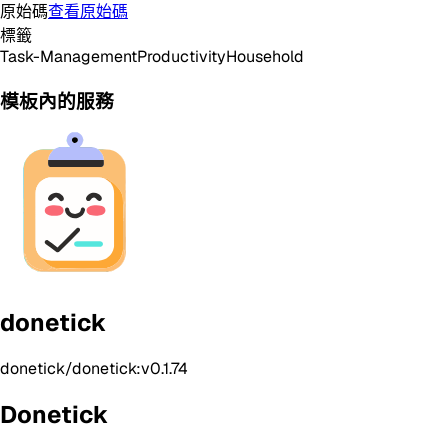
原始碼
查看原始碼
標籤
Task-Management
Productivity
Household
模板內的服務
donetick
donetick/donetick:v0.1.74
Donetick