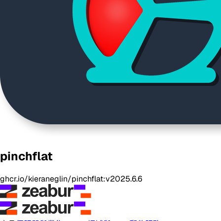
pinchflat
ghcr.io/kieraneglin/pinchflat:v2025.6.6