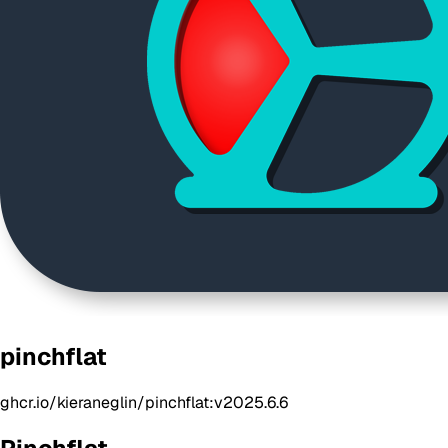
pinchflat
ghcr.io/kieraneglin/pinchflat:v2025.6.6