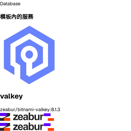
Database
模板內的服務
valkey
zeabur/bitnami-valkey:8.1.3