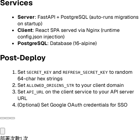
Services
Server
: FastAPI + PostgreSQL (auto-runs migrations
on startup)
Client
: React SPA served via Nginx (runtime
config.json injection)
PostgreSQL
: Database (16-alpine)
Post-Deploy
Set
and
to random
SECRET_KEY
REFRESH_SECRET_KEY
64-char hex strings
Set
to your client domain
ALLOWED_ORIGINS_STR
Set
on the client service to your API server
API_URL
URL
(Optional) Set Google OAuth credentials for SSO
部署次數
1
次