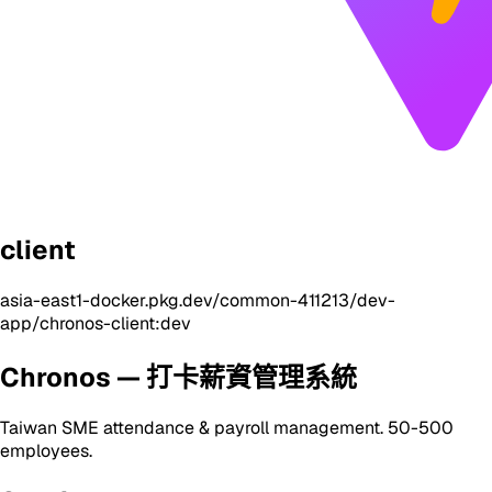
client
asia-east1-docker.pkg.dev/common-411213/dev-
app/chronos-client:dev
Chronos — 打卡薪資管理系統
Taiwan SME attendance & payroll management. 50-500
employees.