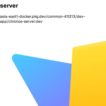
server
asia-east1-docker.pkg.dev/common-411213/dev-
app/chronos-server:dev