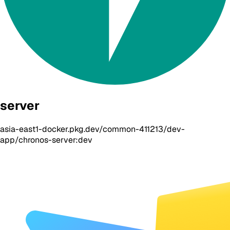
server
asia-east1-docker.pkg.dev/common-411213/dev-
app/chronos-server:dev