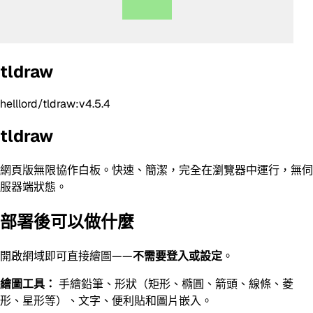
tldraw
helllord/tldraw:v4.5.4
tldraw
網頁版無限協作白板。快速、簡潔，完全在瀏覽器中運行，無伺
服器端狀態。
部署後可以做什麼
開啟網域即可直接繪圖——
不需要登入或設定
。
繪圖工具：
手繪鉛筆、形狀（矩形、橢圓、箭頭、線條、菱
形、星形等）、文字、便利貼和圖片嵌入。