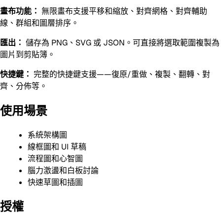
畫布功能：
無限畫布支援平移和縮放、對齊網格、對齊輔助
線、群組和圖層排序。
匯出：
儲存為 PNG、SVG 或 JSON。可直接將選取範圍複製為
圖片到剪貼簿。
快捷鍵：
完整的快捷鍵支援——復原/重做、複製、翻轉、對
齊、分佈等。
使用場景
系統架構圖
線框圖和 UI 草稿
流程圖和心智圖
腦力激盪和白板討論
快速草圖和插圖
授權