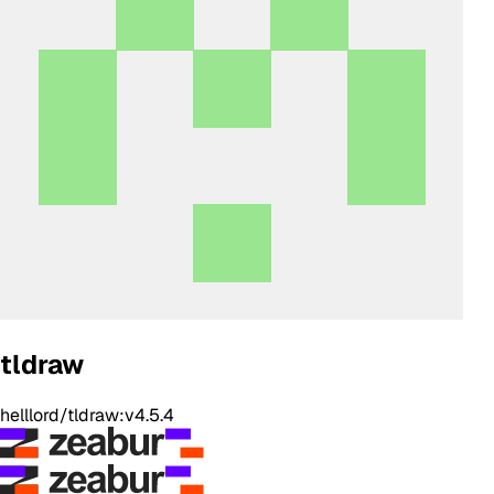
tldraw
helllord/tldraw:v4.5.4