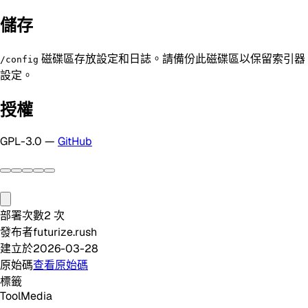
儲存
磁碟區存放設定和日誌。請備份此磁碟區以保留索引器
/config
設定。
授權
GPL-3.0 —
GitHub
部署次數
2
次
發布者
futurize.rush
建立於
2026-03-28
原始碼
查看原始碼
標籤
Tool
Media