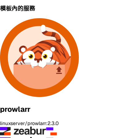
模板內的服務
prowlarr
linuxserver/prowlarr:2.3.0