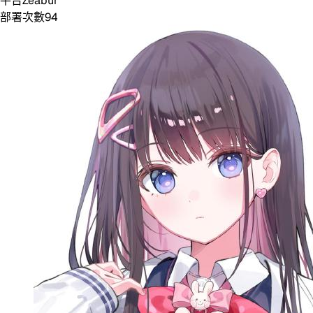
平台
Zeabur
部署次數
94