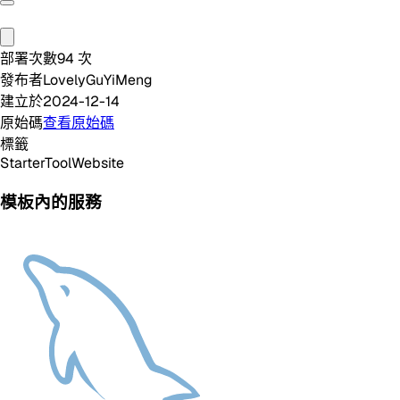
部署次數
94
次
發布者
LovelyGuYiMeng
建立於
2024-12-14
原始碼
查看原始碼
標籤
Starter
Tool
Website
模板內的服務