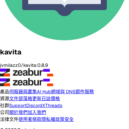
kavita
jvmilazz0/kavita:0.8.9
產品
伺服器與叢集
AI Hub
網域與 DNS
郵件服務
資源
文件
部落格
更新日誌
價格
社群
Support
Discord
X
Threads
公司
關於我們
加入我們
法律文件
使用者條款
隱私權政策
安全