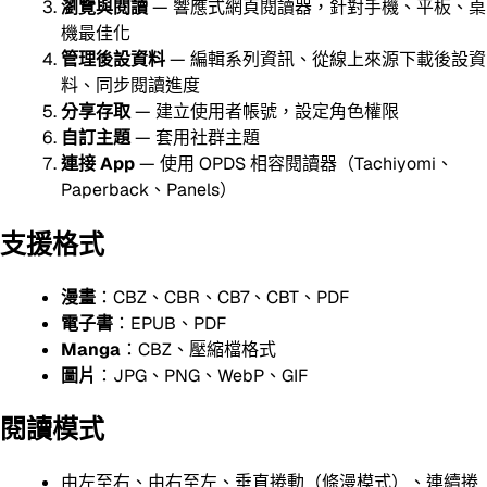
瀏覽與閱讀
— 響應式網頁閱讀器，針對手機、平板、桌
機最佳化
管理後設資料
— 編輯系列資訊、從線上來源下載後設資
料、同步閱讀進度
分享存取
— 建立使用者帳號，設定角色權限
自訂主題
— 套用社群主題
連接 App
— 使用 OPDS 相容閱讀器（Tachiyomi、
Paperback、Panels）
支援格式
漫畫
：CBZ、CBR、CB7、CBT、PDF
電子書
：EPUB、PDF
Manga
：CBZ、壓縮檔格式
圖片
：JPG、PNG、WebP、GIF
閱讀模式
由左至右、由右至左、垂直捲動（條漫模式）、連續捲