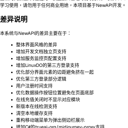
学习使用，请勿用于任何商业用途，本项目基于NewAPI开发。
差异说明
本系统与NewAPI的差异主要在于：
整体界面风格的差异
增加开发文档独立页支持
增加服务监控页配置支持
增加LinuxDO的第三方登录支持
优化部分界面元素的边距避免挤在一起
优化第三方登录部分逻辑
用户注册时间支持
优化数据操作按钮位置避免在页面底部
在线充值关闭时不显示对应模块
新版本在线检测支持
清空本地缓存支持
重构移动端菜单为弹出侧边栏展示
增加C#的trueai-org/midjourney-proxy支持