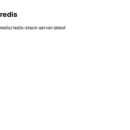
redis
redis/redis-stack-server:latest