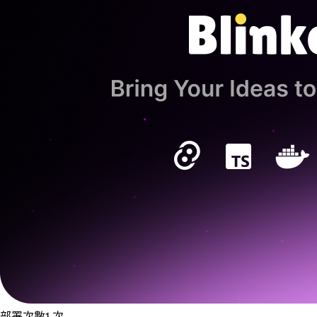
部署次數
1
次