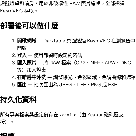
虛擬燈桌和暗房，用於非破壞性 RAW 照片編輯，全部透過
KasmVNC 存取。
部署後可以做什麼
開啟網域
— Darktable 桌面透過 KasmVNC 在瀏覽器中
開啟
登入
— 使用部署時設定的密碼
匯入照片
— 將 RAW 檔案（CR2、NEF、ARW、DNG
等）加入燈桌
在暗房中沖洗
— 調整曝光、色彩區域、色調曲線和遮罩
匯出
— 批次匯出為 JPEG、TIFF、PNG 或 EXR
持久化資料
所有專案檔案與設定儲存在
（由 Zeabur 磁碟區支
/config
援）。