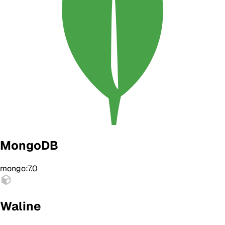
MongoDB
mongo:7.0
Waline