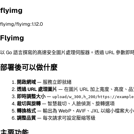
flyimg
flyimg/flyimg:1.12.0
Flyimg
以 Go 語言撰寫的高速安全圖片處理伺服器。透過 URL 參
部署後可以做什麼
開啟網域
— 服務立即就緒
透過 URL 處理圖片
— 在圖片 URL 加上寬度、高度、
即時調整大小
—
upload/w_300,h_200/https://example
裁切與旋轉
— 智慧裁切、人臉偵測、旋轉選項
轉換格式
— 輸出為 WebP、AVIF、JXL 以縮小檔案大小
調整品質
— 每次請求可設定壓縮等級
主要功能