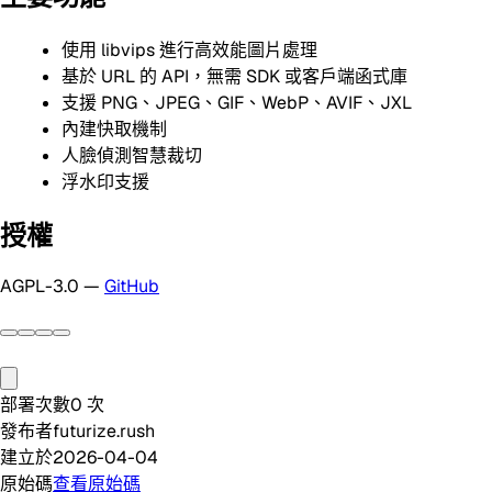
使用 libvips 進行高效能圖片處理
基於 URL 的 API，無需 SDK 或客戶端函式庫
支援 PNG、JPEG、GIF、WebP、AVIF、JXL
內建快取機制
人臉偵測智慧裁切
浮水印支援
授權
AGPL-3.0 —
GitHub
部署次數
0
次
發布者
futurize.rush
建立於
2026-04-04
原始碼
查看原始碼