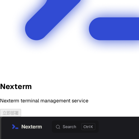
Nexterm
Nexterm terminal management service
立即部署