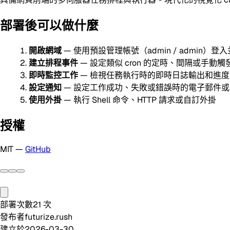
部署後可以做什麼
開啟網域
— 使用預設管理帳號（admin / admin）登
建立排程事件
— 設定類似 cron 的定時、間隔或手動
即時監控工作
— 檢視任務執行時的即時日誌輸出和進度
設定通知
— 設定工作成功、失敗或錯誤時的電子郵件或 We
使用外掛
— 執行 Shell 命令、HTTP 請求或自訂外掛
授權
MIT —
GitHub
部署次數
21
次
發布者
futurize.rush
建立於
2026-03-30