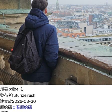
部署次數
4
次
發布者
futurize.rush
建立於
2026-03-30
原始碼
查看原始碼