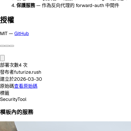
保護服務
— 作為反向代理的 forward-auth 中間件
授權
MIT —
GitHub
部署次數
4
次
發布者
futurize.rush
建立於
2026-03-30
原始碼
查看原始碼
標籤
Security
Tool
模板內的服務