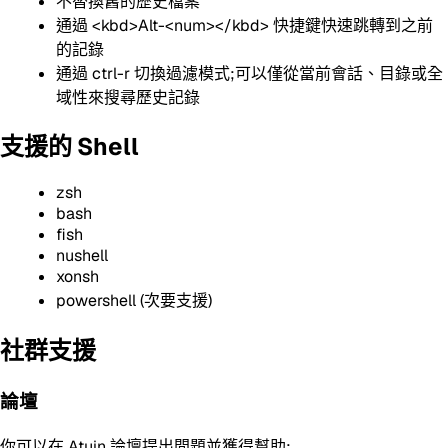
不替換舊的歷史檔案
通過
<kbd>
Alt-<num>
</kbd>
快捷鍵快速跳轉到之前
的記錄
通過 ctrl-r 切換過濾模式;可以僅從當前會話、目錄或全
域性來搜尋歷史記錄
支援的 Shell
zsh
bash
fish
nushell
xonsh
powershell (次要支援)
社群支援
論壇
你可以在 Atuin 論壇提出問題並獲得幫助: