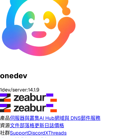
onedev
1dev/server:14.1.9
產品
伺服器與叢集
AI Hub
網域與 DNS
郵件服務
資源
文件
部落格
更新日誌
價格
社群
Support
Discord
X
Threads