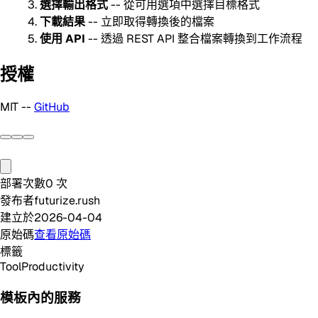
選擇輸出格式
-- 從可用選項中選擇目標格式
下載結果
-- 立即取得轉換後的檔案
使用 API
-- 透過 REST API 整合檔案轉換到工作流程
授權
MIT --
GitHub
部署次數
0
次
發布者
futurize.rush
建立於
2026-04-04
原始碼
查看原始碼
標籤
Tool
Productivity
模板內的服務