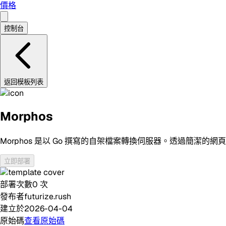
價格
控制台
返回模板列表
Morphos
Morphos 是以 Go 撰寫的自架檔案轉換伺服器。透過簡潔的網
立即部署
部署次數
0
次
發布者
futurize.rush
建立於
2026-04-04
原始碼
查看原始碼