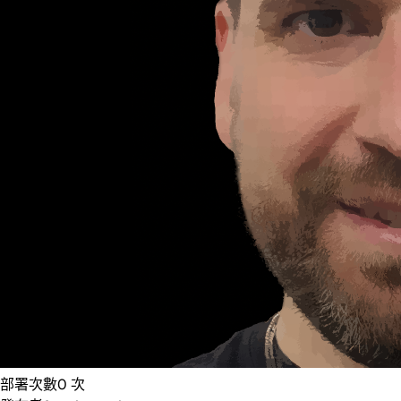
部署次數
0
次