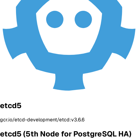
etcd5
gcr.io/etcd-development/etcd:v3.6.6
etcd5 (5th Node for PostgreSQL HA)