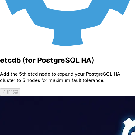
etcd5 (for PostgreSQL HA)
Add the 5th etcd node to expand your PostgreSQL HA
cluster to 5 nodes for maximum fault tolerance.
立即部署