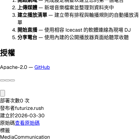
開啟網域
— 完成設定精靈以建立您的第一個電台
上傳媒體
— 新增音樂檔案並整理到資料夾中
建立播放清單
— 建立帶有排程與輪播規則的自動播放清
單
開始直播
— 使用相容 Icecast 的軟體連線為現場 DJ
分享電台
— 使用內建的公開播放器頁面給聽眾收聽
授權
Apache-2.0 —
GitHub
部署次數
0
次
發布者
futurize.rush
建立於
2026-03-30
原始碼
查看原始碼
標籤
Media
Communication