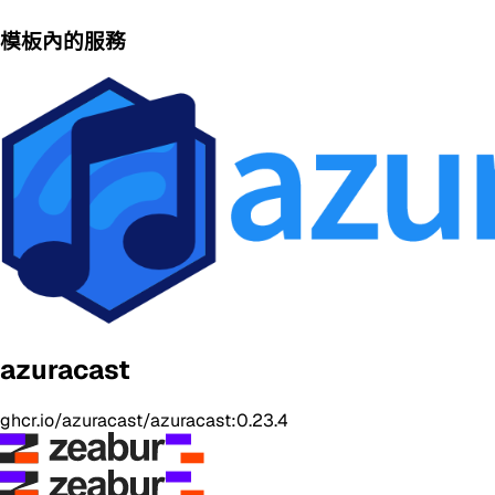
模板內的服務
azuracast
ghcr.io/azuracast/azuracast:0.23.4