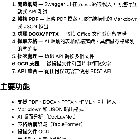
開啟網域
— Swagger UI 在
路徑載入，可進行互
/docs
動式 API 測試
轉換 PDF
— 上傳 PDF 檔案，取得結構化的 Markdown
或 JSON 輸出
處理 DOCX/PPTX
— 轉換 Office 文件並保留結構
擷取表格
— AI 驅動的表格結構辨識，具備儲存格級別
的準確度
批次處理
— 透過 API 轉換多個文件
OCR 支援
— 從掃描文件和圖片中擷取文字
API 整合
— 從任何程式語言使用 REST API
主要功能
支援 PDF、DOCX、PPTX、HTML、圖片輸入
Markdown 和 JSON 輸出格式
AI 版面分析（DocLayNet）
表格結構辨識（TableFormer）
掃描文件 OCR