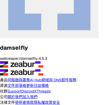
damselfly
webreaper/damselfly:4.5.3
產品
伺服器與叢集
AI Hub
網域與 DNS
郵件服務
資源
文件
部落格
更新日誌
價格
社群
Support
Discord
X
Threads
公司
關於我們
加入我們
法律文件
使用者條款
隱私權政策
安全