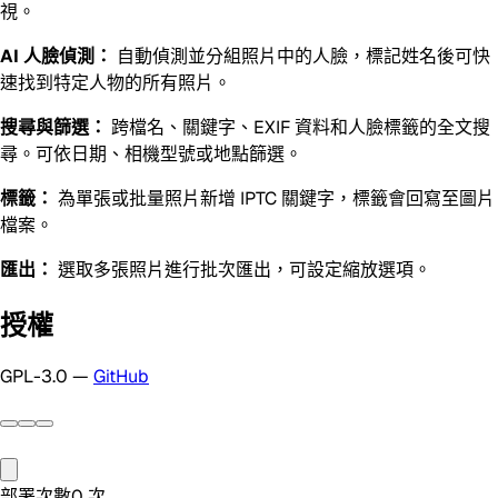
視。
AI 人臉偵測：
自動偵測並分組照片中的人臉，標記姓名後可快
速找到特定人物的所有照片。
搜尋與篩選：
跨檔名、關鍵字、EXIF 資料和人臉標籤的全文搜
尋。可依日期、相機型號或地點篩選。
標籤：
為單張或批量照片新增 IPTC 關鍵字，標籤會回寫至圖片
檔案。
匯出：
選取多張照片進行批次匯出，可設定縮放選項。
授權
GPL-3.0 —
GitHub
部署次數
0
次