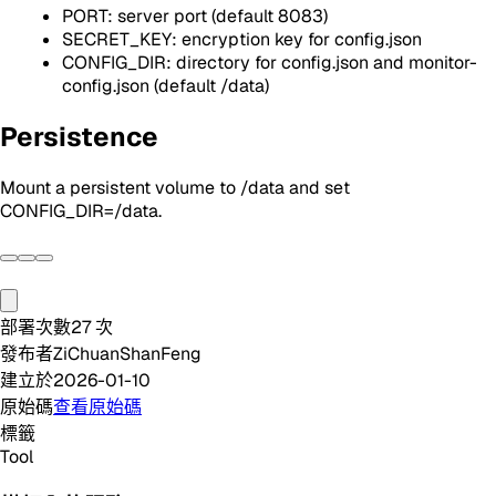
PORT: server port (default 8083)
SECRET_KEY: encryption key for config.json
CONFIG_DIR: directory for config.json and monitor-
config.json (default /data)
Persistence
Mount a persistent volume to /data and set
CONFIG_DIR=/data.
部署次數
27
次
發布者
ZiChuanShanFeng
建立於
2026-01-10
原始碼
查看原始碼
標籤
Tool