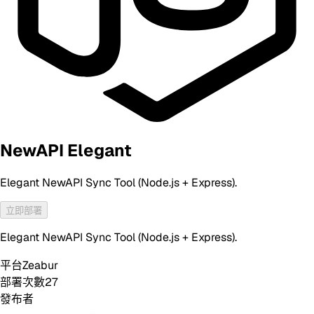
NewAPI Elegant
Elegant NewAPI Sync Tool (Node.js + Express).
立即部署
Elegant NewAPI Sync Tool (Node.js + Express).
平台
Zeabur
部署次數
27
發布者