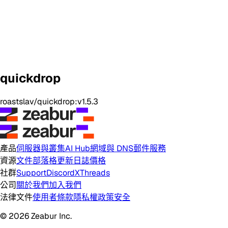
quickdrop
roastslav/quickdrop:v1.5.3
產品
伺服器與叢集
AI Hub
網域與 DNS
郵件服務
資源
文件
部落格
更新日誌
價格
社群
Support
Discord
X
Threads
公司
關於我們
加入我們
法律文件
使用者條款
隱私權政策
安全
© 2026 Zeabur Inc.