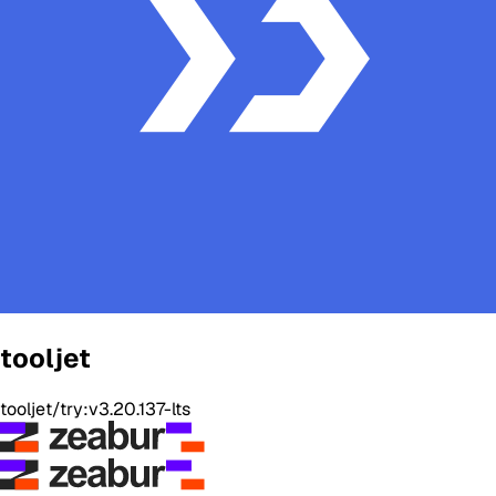
tooljet
tooljet/try:v3.20.137-lts