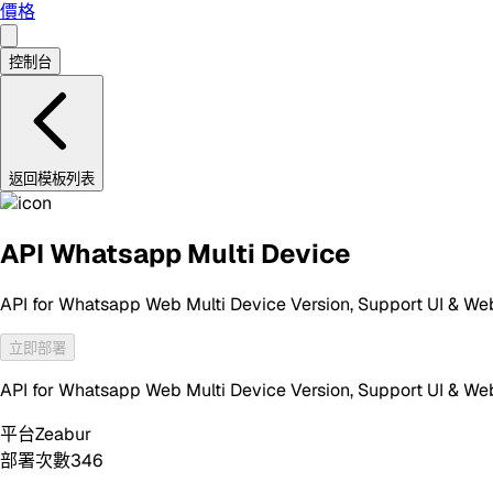
價格
控制台
返回模板列表
API Whatsapp Multi Device
API for Whatsapp Web Multi Device Version, Support UI & 
立即部署
API for Whatsapp Web Multi Device Version, Support UI & 
平台
Zeabur
部署次數
346