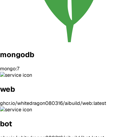
mongodb
mongo:7
web
ghcr.io/whitedragon080316/aibuild/web:latest
bot