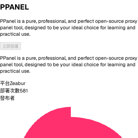
PPANEL
PPanel is a pure, professional, and perfect open-source proxy
panel tool, designed to be your ideal choice for learning and
practical use.
立即部署
PPanel is a pure, professional, and perfect open-source proxy
panel tool, designed to be your ideal choice for learning and
practical use.
平台
Zeabur
部署次數
581
發布者