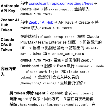
前往
console.anthropic.com/settings/keys
→
Anthropic
Create Key → 將
金鑰填入
sk-ant-api...
API Key
OPENAB_AUTH_TOKEN
Zeabur AI
前往
Zeabur AI Hub
→ API Keys → Create → 將
Hub
token 填入
OPENAB_AUTH_TOKEN
Token
在終端執行
（需要 Claude
claude setup-token
Claude
Pro/Max/Team/Enterprise 訂閱）→ 開啟顯示的
OAuth
URL → 授權 → 貼回驗證碼 → 將輸出的
sk-ant-
Token
token 填入
oat...
OPENAB_AUTH_TOKEN
留空。部署後到 Zeabur
OPENAB_AUTH_TOKEN
Dashboard → 服務 →
Exec
執行
runuser -u node
容器內登
（或
-- claude auth login
claude setup-
入
）。認證資料會寫入持久卷的
token
，重啟後仍保留。
/home/node/.claude/
將 token 傳給 agent：
openab 會以
env_clear()
隔離 agent 子程序，因此方式 1–3 需在首次啟動後
編輯
，在
/home/node/.config/openab/config.toml