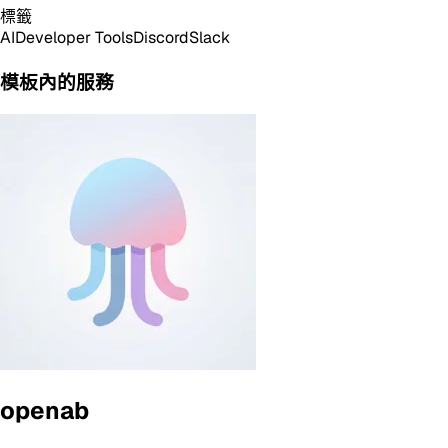
標籤
AI
Developer Tools
Discord
Slack
模板內的服務
openab