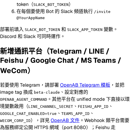
token（
）
SLACK_BOT_TOKEN
在每個要使用 Bot 的 Slack 頻道執行
/invite
@YourAppName
部署前填入
和
變數。
SLACK_BOT_TOKEN
SLACK_APP_TOKEN
Discord 和 Slack 可同時運作。
新增通訊平台（Telegram / LINE /
Feishu / Google Chat / MS Teams /
WeCom）
若要使用 Telegram，請部署
OpenAB Telegram 模板
，並把
image tag 換成
、設定對應的
beta-claude
。其他平台在 unified mode 下直接以環
OPENAB_AGENT_COMMAND
境變數啟用（
、
、
LINE_CHANNEL_SECRET
FEISHU_APP_ID
、
、
GOOGLE_CHAT_ENABLED=true
TEAMS_APP_ID
），詳見
OpenAB 文件
。Webhook 類平台需要
WECOM_CORP_ID
為服務綁定公開 HTTPS 網域（port 8080）；Feishu 走