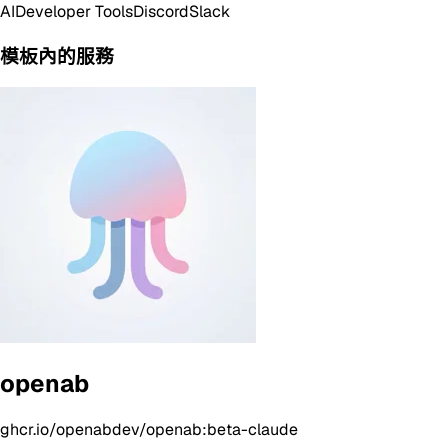
AI
Developer Tools
Discord
Slack
模板內的服務
openab
ghcr.io/openabdev/openab:beta-claude