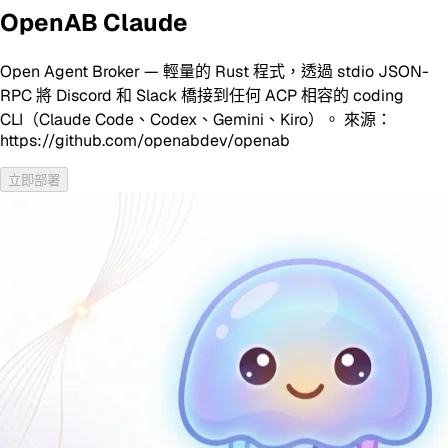
OpenAB Claude
Open Agent Broker — 輕量的 Rust 程式，透過 stdio JSON-
RPC 將 Discord 和 Slack 橋接到任何 ACP 相容的 coding
CLI（Claude Code、Codex、Gemini、Kiro）。 來源：
https://github.com/openabdev/openab
立即部署