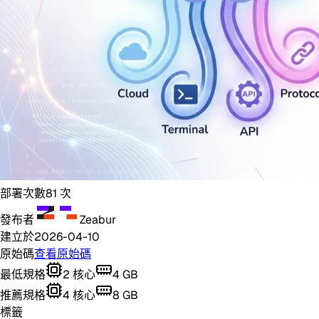
部署次數
81
次
發布者
Zeabur
建立於
2026-04-10
原始碼
查看原始碼
最低規格
2
核心
4
GB
推薦規格
4
核心
8
GB
標籤