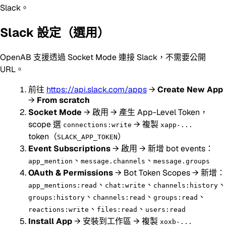
Slack。
Slack 設定（選用）
OpenAB 支援透過 Socket Mode 連接 Slack，不需要公開
URL。
前往
https://api.slack.com/apps
→
Create New App
→
From scratch
Socket Mode
→ 啟用 → 產生 App-Level Token，
scope 選
→ 複製
connections:write
xapp-...
token（
）
SLACK_APP_TOKEN
Event Subscriptions
→ 啟用 → 新增 bot events：
、
、
app_mention
message.channels
message.groups
OAuth & Permissions
→ Bot Token Scopes → 新增：
、
、
、
app_mentions:read
chat:write
channels:history
、
、
、
groups:history
channels:read
groups:read
、
、
reactions:write
files:read
users:read
Install App
→ 安裝到工作區 → 複製
xoxb-...