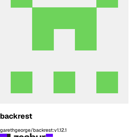
backrest
garethgeorge/backrest:v1.12.1