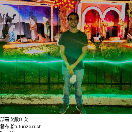
部署次數
0
次
發布者
futurize.rush