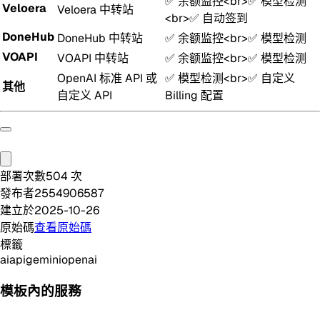
✅ 余额监控
<br>
✅ 模型检测
Veloera
Veloera 中转站
<br>
✅ 自动签到
DoneHub
DoneHub 中转站
✅ 余额监控
<br>
✅ 模型检测
VOAPI
VOAPI 中转站
✅ 余额监控
<br>
✅ 模型检测
OpenAI 标准 API 或
✅ 模型检测
<br>
✅ 自定义
其他
自定义 API
Billing 配置
部署次數
504
次
發布者
2554906587
建立於
2025-10-26
原始碼
查看原始碼
標籤
ai
api
gemini
openai
模板內的服務