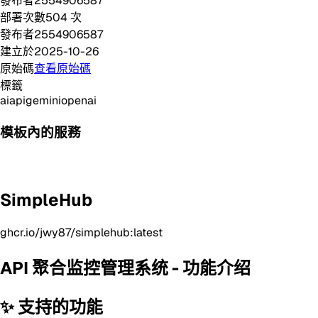
發布者
2554906587
部署次數
504
次
發布者
2554906587
建立於
2025-10-26
原始碼
查看原始碼
標籤
ai
api
gemini
openai
模板內的服務
SimpleHub
ghcr.io/jwy87/simplehub:latest
API 聚合监控管理系统 - 功能介绍
✨ 支持的功能